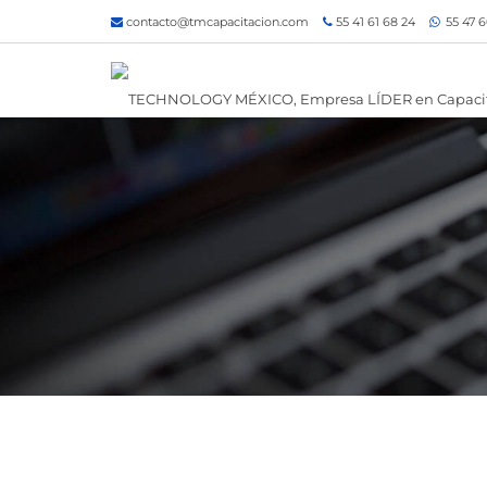
contacto@tmcapacitacion.com
55 41 61 68 24
55 47 6