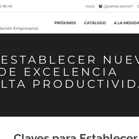
0 80 49
Inicio
¿Quiénes somos?
C
PRÓXIMOS
CATÁLOGO
A LA MEDID
 ESTABLECER NUE
DE EXCELENCIA
ALTA PRODUCTIVI
Claves para Establece