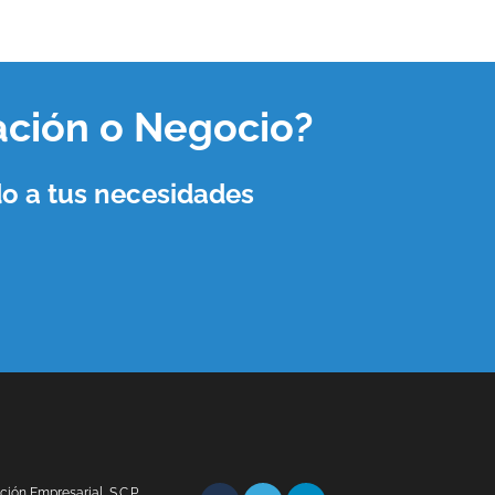
ación o Negocio
?
o a tus necesidades
ón Empresarial, S.C.P.