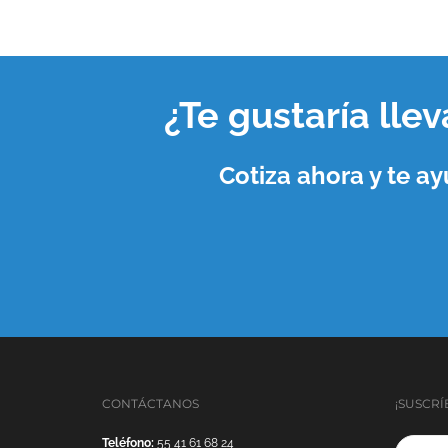
¿Te gustaría lle
Cotiza ahora y te 
CONTÁCTANOS
¡SUSCRÍ
Teléfono:
55 41 61 68 24