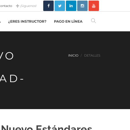
ontacto
¡Siguenos!
A
¿ERES INSTRUCTOR?
PAGO EN LÍNEA
VO
INICIO
DETALLES
DAD-
r Nuevo Estándares