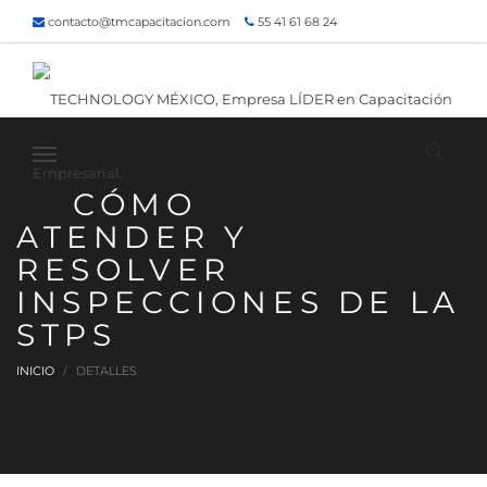
contacto@tmcapacitacion.com
55 41 61 68 24
55 47 60 80 49
Inicio
¿Quiénes somos?
Contacto
¡Siguenos!
CÓMO
ATENDER Y
RESOLVER
INSPECCIONES DE LA
STPS
INICIO
DETALLES