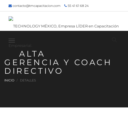
contacto@tmcapacitacion.com
55 41 61 68 24
55 47 60 80 49
Inicio
¿Quiénes somos?
Contacto
¡Siguenos!
ALTA
GERENCIA Y COACH
DIRECTIVO
INICIO
DETALLES