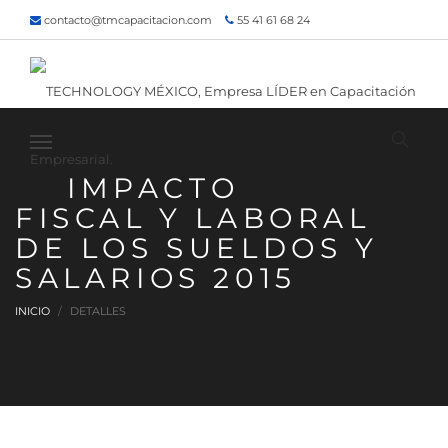
contacto@tmcapacitacion.com
55 41 61 68 24
55 47 60 80 49
Inicio
¿Quiénes somos?
Contacto
¡Siguenos!
IMPACTO
FISCAL Y LABORAL
DE LOS SUELDOS Y
SALARIOS 2015
INICIO
DETALLES