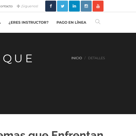
ontacto
¡Siguenos!
A
¿ERES INSTRUCTOR?
PAGO EN LÍNEA
 QUE
INICIO
DETALLES
emas que Enfrentan