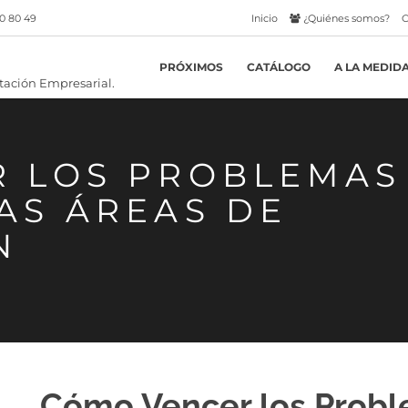
0 80 49
Inicio
¿Quiénes somos?
C
PRÓXIMOS
CATÁLOGO
A LA MEDID
 LOS PROBLEMAS
AS ÁREAS DE
N
Cómo Vencer los Probl