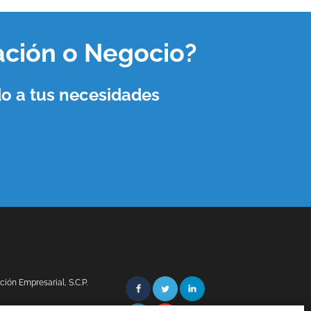
ación o Negocio
?
o a tus necesidades
ón Empresarial, S.C.P.