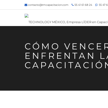
contacto@tmcapacitacion.com
55 41 61 68 24
55 47 6
CÓMO VENCER
ENFRENTAN L
CAPACITACIÓ