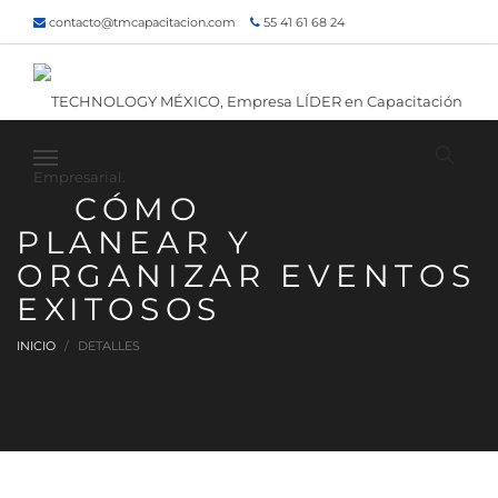
contacto@tmcapacitacion.com
55 41 61 68 24
55 47 60 80 49
Inicio
¿Quiénes somos?
Contacto
¡Siguenos!
CÓMO
PLANEAR Y
ORGANIZAR EVENTOS
EXITOSOS
INICIO
DETALLES