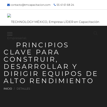
contacto@tmcapacitacion.com
55 41 61 68 24
55 47 60 80 49
Inicio
¿Quiénes somos?
Contacto
¡Siguenos!
PRINCIPIOS
CLAVE PARA
CONSTRUIR,
DESARROLLAR Y
DIRIGIR EQUIPOS DE
ALTO RENDIMIENTO
INICIO
DETALLES