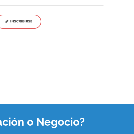
INSCRIBIRSE
ación o Negocio
?