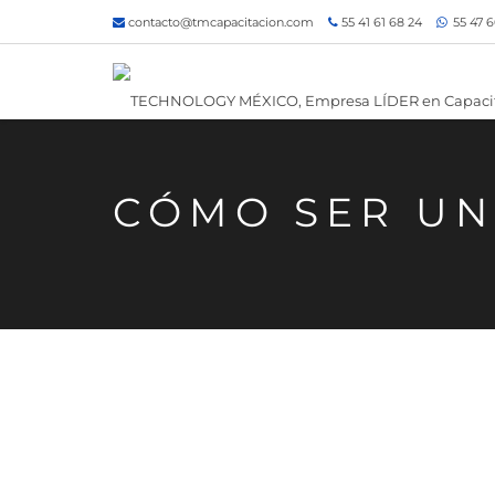
contacto@tmcapacitacion.com
55 41 61 68 24
55 47 6
CÓMO SER UN