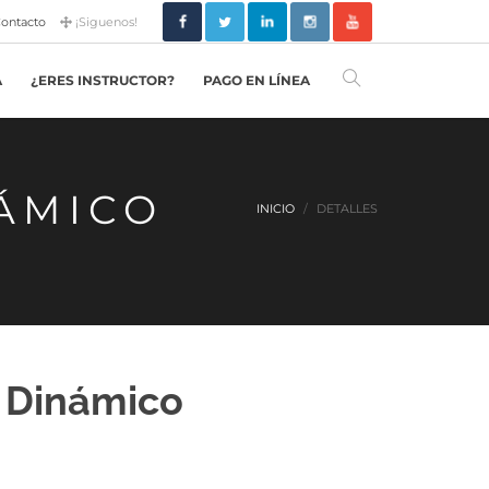
ontacto
¡Siguenos!
A
¿ERES INSTRUCTOR?
PAGO EN LÍNEA
ÁMICO
INICIO
DETALLES
r Dinámico