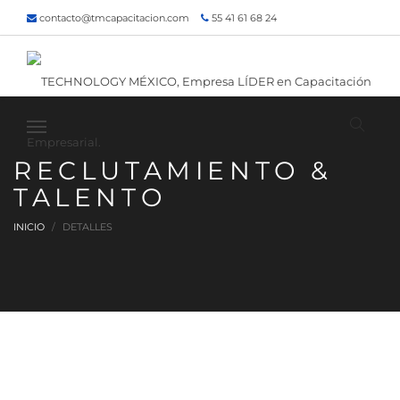
contacto@tmcapacitacion.com
55 41 61 68 24
55 47 60 80 49
Inicio
¿Quiénes somos?
Contacto
¡Siguenos!
RECLUTAMIENTO &
TALENTO
INICIO
DETALLES