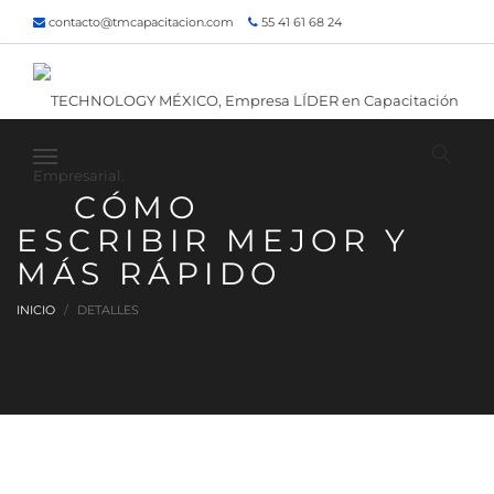
contacto@tmcapacitacion.com
55 41 61 68 24
55 47 60 80 49
Inicio
¿Quiénes somos?
Contacto
¡Siguenos!
CÓMO
ESCRIBIR MEJOR Y
MÁS RÁPIDO
INICIO
DETALLES