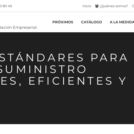
0 80 49
Inicio
¿Quiénes somos?
C
PRÓXIMOS
CATÁLOGO
A LA MEDID
ESTÁNDARES PARA
SUMINISTRO
S, EFICIENTES Y