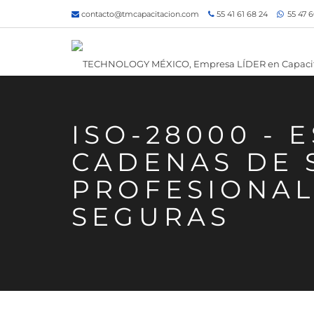
contacto@tmcapacitacion.com
55 41 61 68 24
55 47 6
ISO-28000 - 
CADENAS DE 
PROFESIONALE
SEGURAS