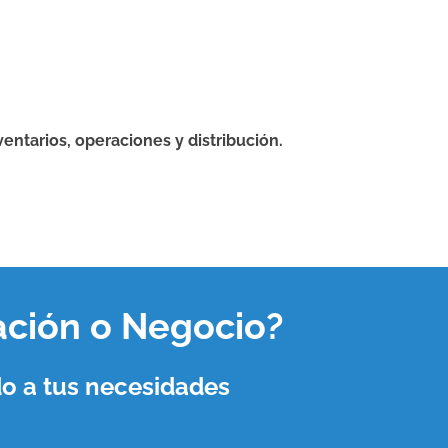
entarios, operaciones y distribución.
ación o Negocio
?
o a tus necesidades