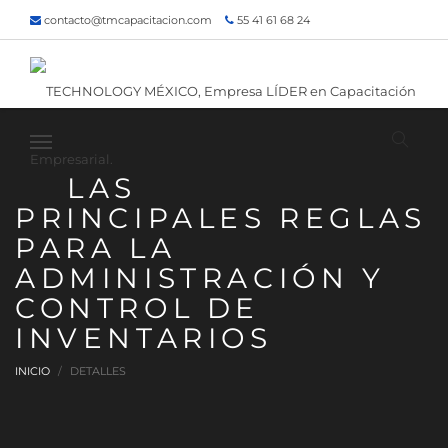
contacto@tmcapacitacion.com
55 41 61 68 24
55 47 60 80 49
Inicio
¿Quiénes somos?
Contacto
¡Siguenos!
LAS
PRINCIPALES REGLAS
PARA LA
ADMINISTRACIÓN Y
CONTROL DE
INVENTARIOS
INICIO
DETALLES