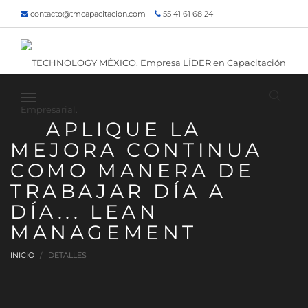
contacto@tmcapacitacion.com
55 41 61 68 24
55 47 60 80 49
Inicio
¿Quiénes somos?
Contacto
¡Siguenos!
APLIQUE LA
MEJORA CONTINUA
COMO MANERA DE
TRABAJAR DÍA A
DÍA... LEAN
MANAGEMENT
INICIO
DETALLES