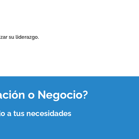
zar su liderazgo.
ación o Negocio
?
o a tus necesidades