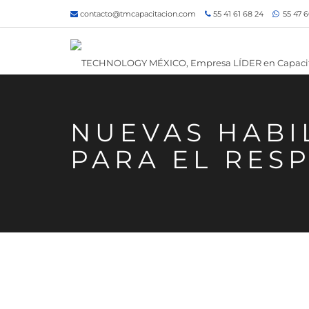
contacto@tmcapacitacion.com
55 41 61 68 24
55 47 6
NUEVAS HABI
PARA EL RESP