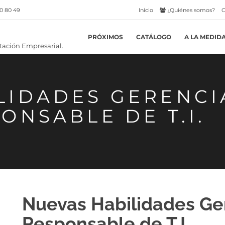
0 80 49
Inicio
¿Quiénes somos?
C
PRÓXIMOS
CATÁLOGO
A LA MEDID
LIDADES GERENCI
ONSABLE DE T.I.
Nuevas Habilidades Ger
Responsable de T.I.