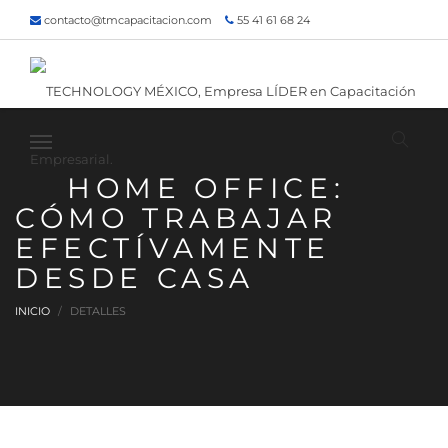
contacto@tmcapacitacion.com
55 41 61 68 24
55 47 60 80 49
Inicio
¿Quiénes somos?
Contacto
¡Siguenos!
HOME OFFICE:
CÓMO TRABAJAR
EFECTÍVAMENTE
DESDE CASA
INICIO
DETALLES