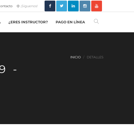
ontacto
¡Siguenos!
A
¿ERES INSTRUCTOR?
PAGO EN LÍNEA
INICIO
DETALLES
9 -