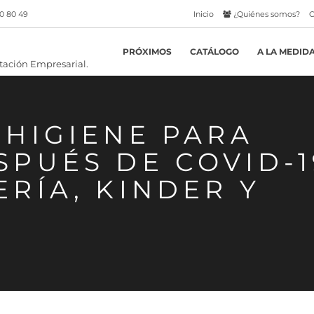
0 80 49
Inicio
¿Quiénes somos?
C
PRÓXIMOS
CATÁLOGO
A LA MEDID
 HIGIENE PARA
PUÉS DE COVID-1
RÍA, KINDER Y