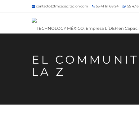
contacto@tmcapacitacion.com
55 41 61 68 24
55 47 6
EL COMMUNIT
LA Z