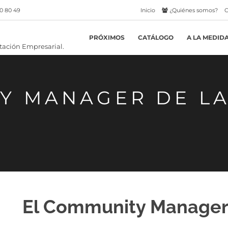
0 80 49
Inicio
¿Quiénes somos?
C
PRÓXIMOS
CATÁLOGO
A LA MEDID
Y MANAGER DE LA
El Community Manager d