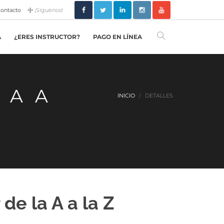
ontacto
¡Siguenos!
A
¿ERES INSTRUCTOR?
PAGO EN LÍNEA
 A A
INICIO
DETALLES
e la A a la Z