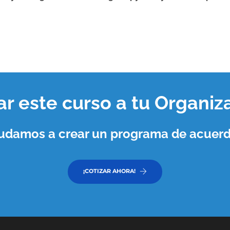
var este curso a tu
Organiz
ayudamos a crear un programa de acuerd
¡COTIZAR AHORA!