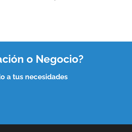
ación o Negocio
?
o a tus necesidades