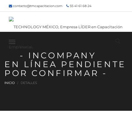
contacto@tmcapacitacion.com
55 41 61 68 24
55 47 60 80 49
Inicio
¿Quiénes somos?
Contacto
¡Siguenos!
- INCOMPANY
EN LÍNEA PENDIENTE
POR CONFIRMAR -
INICIO
DETALLES