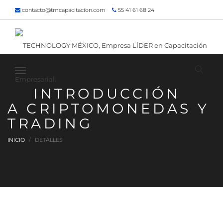
contacto@tmcapacitacion.com
55 41 61 68 24
55 47 60 80 49
Inicio
¿Quiénes somos?
Contacto
¡Siguenos!
INTRODUCCIÓN
A CRIPTOMONEDAS Y
TRADING
INICIO
DETALLES