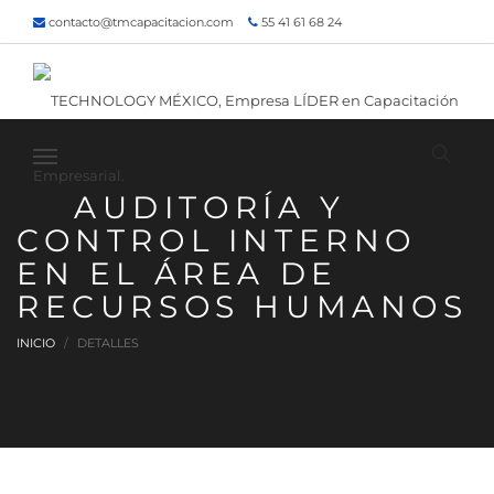
contacto@tmcapacitacion.com
55 41 61 68 24
55 47 60 80 49
Inicio
¿Quiénes somos?
Contacto
¡Siguenos!
AUDITORÍA Y
CONTROL INTERNO
EN EL ÁREA DE
RECURSOS HUMANOS
INICIO
DETALLES