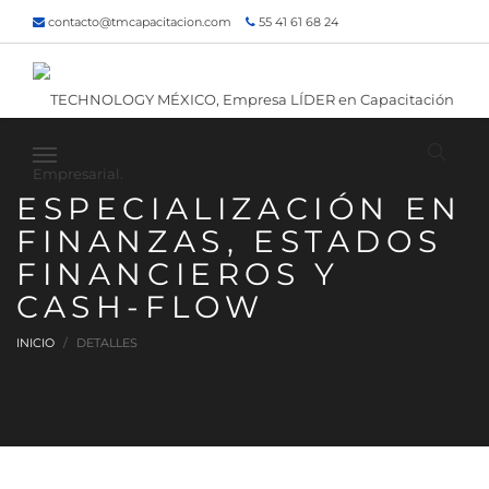
contacto@tmcapacitacion.com
55 41 61 68 24
55 47 60 80 49
Inicio
¿Quiénes somos?
Contacto
¡Siguenos!
ESPECIALIZACIÓN EN
FINANZAS, ESTADOS
FINANCIEROS Y
CASH-FLOW
INICIO
DETALLES