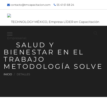
contacto@tmcapacitacion.com
55 41 61 68 24
55 47 60 80 49
Inicio
¿Quiénes somos?
Contacto
¡Siguenos!
SALUD Y
BIENESTAR EN EL
TRABAJO
METODOLOGÍA SOLVE
INICIO
DETALLES