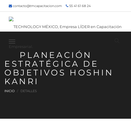
contacto@tmcapacitacion.com
55 41 61 68 24
55 47 60 80 49
Inicio
¿Quiénes somos?
Contacto
¡Siguenos!
PLANEACIÓN
ESTRATÉGICA DE
OBJETIVOS HOSHIN
KANRI
INICIO
DETALLES