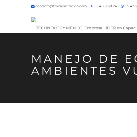
contacto@tmcapacitacion.com
55 41 61 68 24
55 47 6
MANEJO DE E
AMBIENTES V