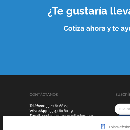
¿Te gustaría lle
Cotiza ahora y te 
CONTÁCTANOS
¡SUSCRÍ
Teléfono:
55 41 61 68 24
WhatsApp:
55 47 60 80 49
E-mail:
contacto@tmcapacitacion.com
This website