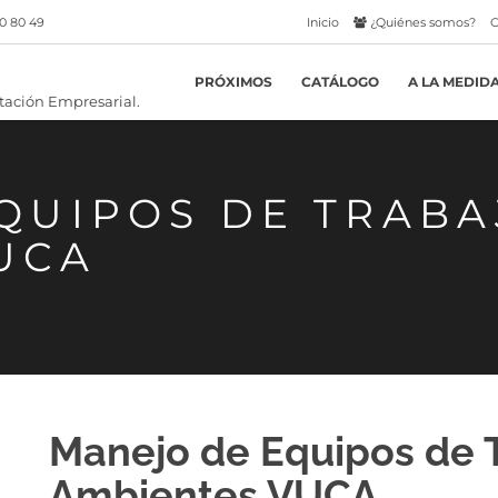
0 80 49
Inicio
¿Quiénes somos?
C
PRÓXIMOS
CATÁLOGO
A LA MEDID
QUIPOS DE TRABA
UCA
Manejo de Equipos de 
Ambientes VUCA