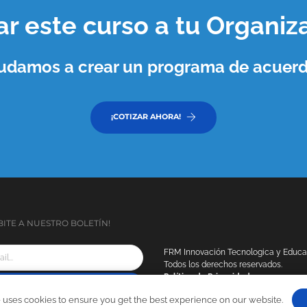
var este curso a tu
Organiz
ayudamos a crear un programa de acuerd
¡COTIZAR AHORA!
BITE A NUESTRO BOLETÍN!
FRM Innovación Tecnologica y Educaci
Todos los derechos reservados.
Política de Privacidad
SUSCRIBIRSE
Política de Inscripción
 uses cookies to ensure you get the best experience on our website.