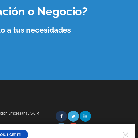
ación o Negocio
?
o a tus necesidades
ón Empresarial, S.C.P.
OK, I GET IT!