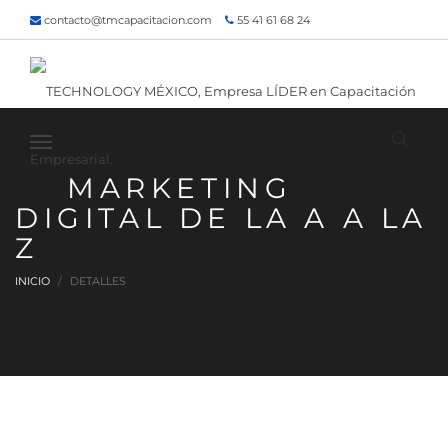
contacto@tmcapacitacion.com
55 41 61 68 24
55 47 60 80 49
Inicio
¿Quiénes somos?
Contacto
¡Siguenos!
MARKETING
DIGITAL DE LA A A LA
Z
INICIO
DETALLES