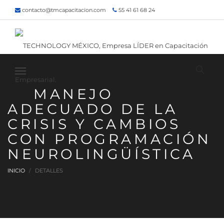
contacto@tmcapacitacion.com
55 41 61 68 24
55 47 60 80 49
Inicio
¿Quiénes somos?
Contacto
¡Siguenos!
MANEJO
ADECUADO DE LA
CRISIS Y CAMBIOS
CON PROGRAMACIÓN
NEUROLINGÜÍSTICA
INICIO
DETALLES