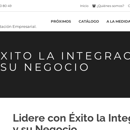
0 80 49
Inicio
¿Quiénes somos?
C
PRÓXIMOS
CATÁLOGO
A LA MEDID
ÉXITO LA INTEGRA
Y SU NEGOCIO
Lidere con Éxito la Int
y su Negocio