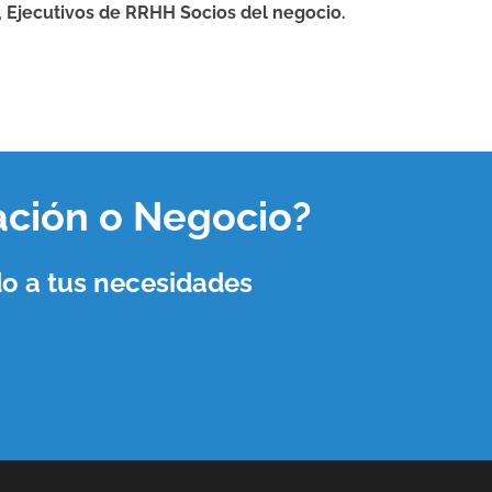
, Ejecutivos de RRHH Socios del negocio.
ación o Negocio
?
o a tus necesidades