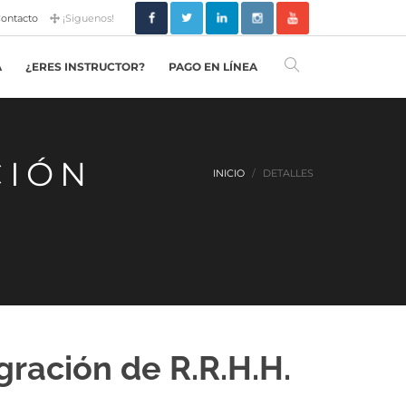
ontacto
¡Siguenos!
A
¿ERES INSTRUCTOR?
PAGO EN LÍNEA
CIÓN
INICIO
DETALLES
egración de R.R.H.H.