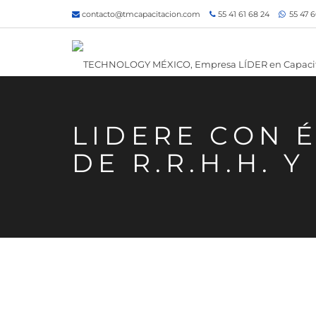
contacto@tmcapacitacion.com
55 41 61 68 24
55 47 6
LIDERE CON 
DE R.R.H.H. 