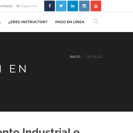
ontacto
¡Siguenos!
A
¿ERES INSTRUCTOR?
PAGO EN LÍNEA
INICIO
DETALLES
N EN
nto Industrial e