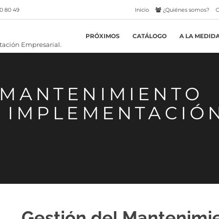
0 80 49
Inicio
¿Quiénes somos?
C
PRÓXIMOS
CATÁLOGO
A LA MEDID
 MANTENIMIENTO
E IMPLEMENTACIÓ
Gestión del Mantenimie