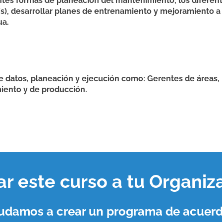
ntes formas de planeación del mantenimiento, los diferente
PI´s), desarrollar planes de entrenamiento y mejoramiento 
ua.
de datos, planeación y ejecución como: Gerentes de áreas, 
iento y de producción.
var este curso a tu
Organiz
ayudamos a crear un programa de acuerd