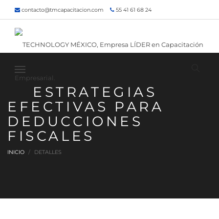
contacto@tmcapacitacion.com
55 41 61 68 24
55 47 60 80 49
Inicio
¿Quiénes somos?
Contacto
¡Siguenos!
ESTRATEGIAS
EFECTIVAS PARA
DEDUCCIONES
FISCALES
INICIO
DETALLES