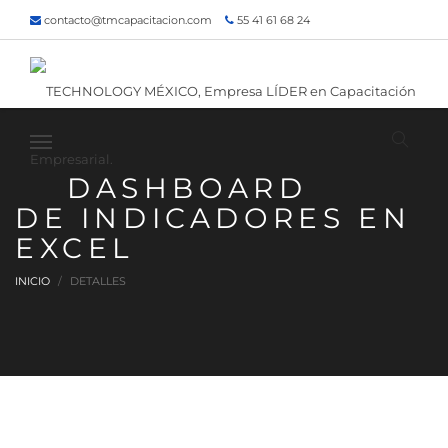
contacto@tmcapacitacion.com
55 41 61 68 24
55 47 60 80 49
Inicio
¿Quiénes somos?
Contacto
¡Siguenos!
DASHBOARD
DE INDICADORES EN
EXCEL
INICIO
DETALLES