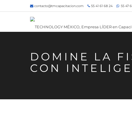
contacto@tmcapacitacion.com
55 41 61 68 24
55 47 6
DOMINE LA FI
CON INTELIGE