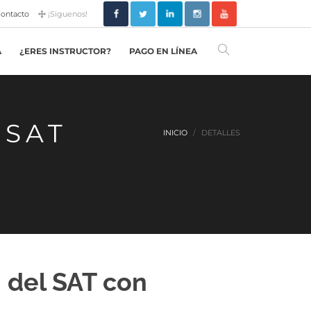
ontacto
¡Siguenos!
A
¿ERES INSTRUCTOR?
PAGO EN LÍNEA
 SAT
INICIO
DETALLES
n del SAT con