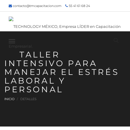
contacto@tmcapacitacion.com
55 41 61 68 24
55 47 60 80 49
Inicio
¿Quiénes somos?
Contacto
¡Siguenos!
TALLER
INTENSIVO PARA
MANEJAR EL ESTRÉS
LABORAL Y
PERSONAL
INICIO
DETALLES