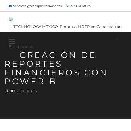
contacto@tmcapacitacion.com
55 41 61 68 24
55 47 60 80 49
Inicio
¿Quiénes somos?
Contacto
¡Siguenos!
CREACIÓN DE
REPORTES
FINANCIEROS CON
POWER BI
INICIO
DETALLES