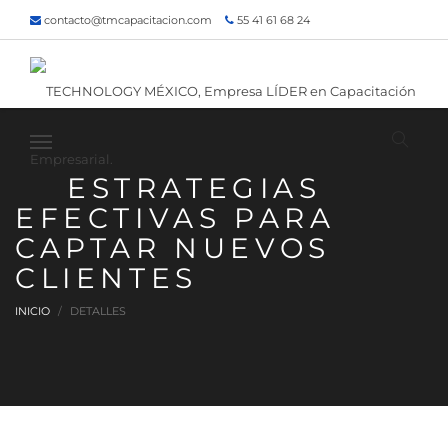
contacto@tmcapacitacion.com
55 41 61 68 24
55 47 60 80 49
Inicio
¿Quiénes somos?
Contacto
¡Siguenos!
ESTRATEGIAS
EFECTIVAS PARA
CAPTAR NUEVOS
CLIENTES
INICIO
DETALLES