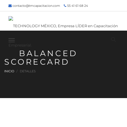
contacto@tmcapacitacion.com
55 41 61 68 24
55 47 60 80 49
Inicio
¿Quiénes somos?
Contacto
¡Siguenos!
BALANCED
SCORECARD
INICIO
DETALLES