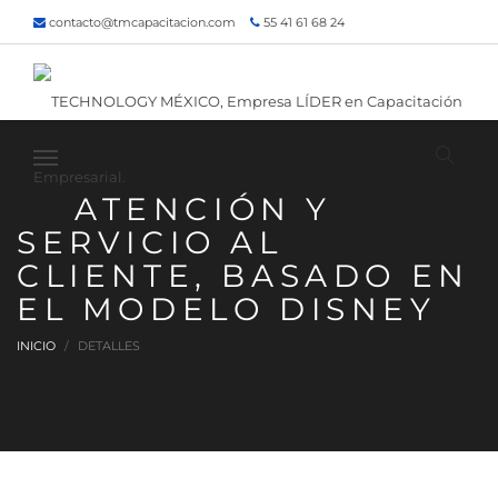
contacto@tmcapacitacion.com
55 41 61 68 24
55 47 60 80 49
Inicio
¿Quiénes somos?
Contacto
¡Siguenos!
ATENCIÓN Y
SERVICIO AL
CLIENTE, BASADO EN
EL MODELO DISNEY
INICIO
DETALLES