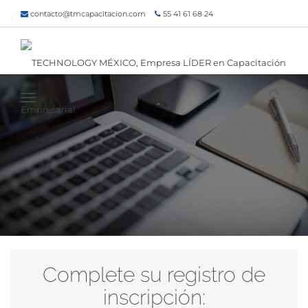
contacto@tmcapacitacion.com
55 41 61 68 24
55 47 60 80 49
Inicio
¿Quiénes somos?
Contacto
¡Siguenos!
Complete su registro de
inscripción: