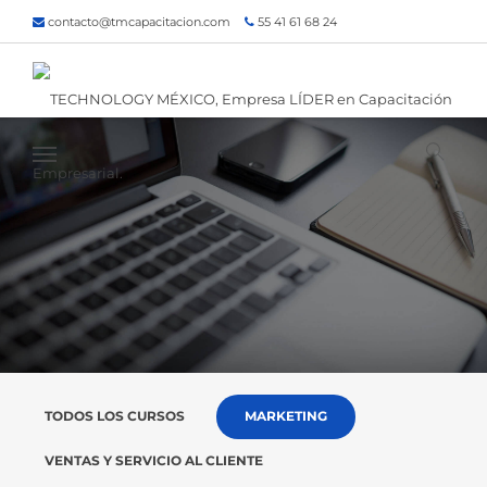
contacto@tmcapacitacion.com
55 41 61 68 24
55 47 60 80 49
Inicio
¿Quiénes somos?
Contacto
¡Siguenos!
TODOS LOS CURSOS
MARKETING
VENTAS Y SERVICIO AL CLIENTE